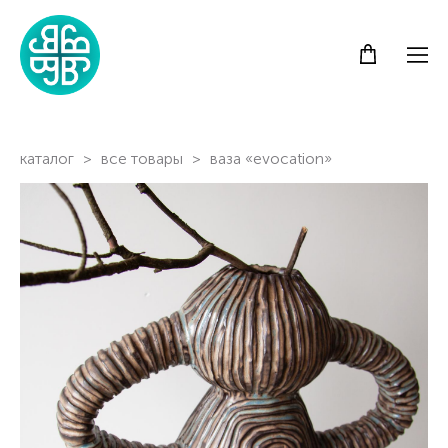
каталог
>
все товары
>
ваза «evocation»